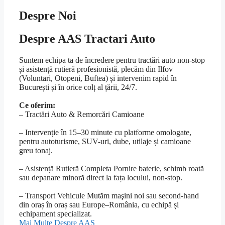
Despre Noi
Despre AAS Tractari Auto
Suntem echipa ta de încredere pentru tractări auto non-stop
și asistență rutieră profesionistă, plecăm din Ilfov
(Voluntari, Otopeni, Buftea) și intervenim rapid în
București și în orice colț al țării, 24/7.
Ce oferim:
– Tractări Auto & Remorcări Camioane
– Intervenție în 15–30 minute cu platforme omologate,
pentru autoturisme, SUV-uri, dube, utilaje și camioane
greu tonaj.
– Asistență Rutieră Completa Pornire baterie, schimb roată
sau depanare minoră direct la fața locului, non-stop.
– Transport Vehicule Mutăm maşini noi sau second-hand
din oraș în oraș sau Europe–România, cu echipă și
echipament specializat.
Mai Multe Despre AAS