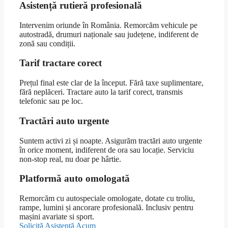
Asistență rutieră profesională
Intervenim oriunde în România. Remorcăm vehicule pe
autostradă, drumuri naționale sau județene, indiferent de
zonă sau condiții.
Tarif tractare corect
Prețul final este clar de la început. Fără taxe suplimentare,
fără neplăceri. Tractare auto la tarif corect, transmis
telefonic sau pe loc.
Tractări auto urgente
Suntem activi zi și noapte. Asigurăm tractări auto urgente
în orice moment, indiferent de ora sau locație. Serviciu
non-stop real, nu doar pe hârtie.
Platformă auto omologată
Remorcăm cu autospeciale omologate, dotate cu troliu,
rampe, lumini și ancorare profesională. Inclusiv pentru
mașini avariate si sport.
Solicită Asistență Acum