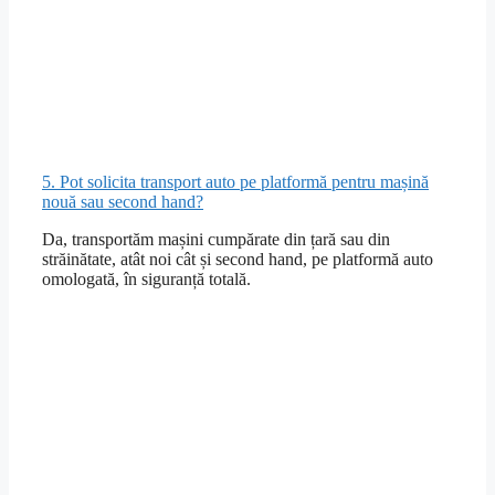
5. Pot solicita transport auto pe platformă pentru mașină
nouă sau second hand?
Da, transportăm mașini cumpărate din țară sau din
străinătate, atât noi cât și second hand, pe platformă auto
omologată, în siguranță totală.