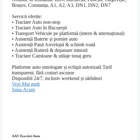
Brașov, Constanța, A1, A2, A3, DN1, DN2, DN7
Servicii oferite:
• Tractare Auto non-stop
• Tractare Auto în București
• Transport Vehicule pe platformă (intern & internațional)
• Asistență Baterie și pornire auto
• Asistență Pană Anvelopă & schimb roată
• Asistență Rutieră & depanare minoră
• Tractare Camioane & utilaje tonaj greu
Platforme auto omologate și echipă autorizată Tarif
transparent, fără costuri ascunse
Disponibil 24/7, inclusiv weekend și sărbători
Vezi Mai mult
Suna Acum
AAS Tractări Auto